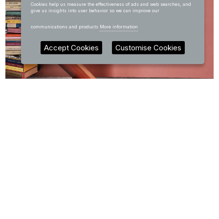
Cookies help us measure the effectiveness of ads and web searches, and
give us insights into user behavior so we can improve our
communications and products
More information
Accept Cookies
Customise Cookies
COLORI (dall'alto):
— Vivasan Champagne 5030
— Vivasan Salvia 5270
— Vivasan Papavero 5138
SCARICA LA SCHEDA TECNICA