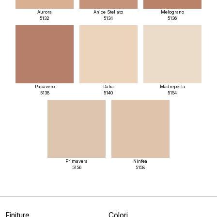
Aurora
Anice Stellato
Melograno
5132
5134
5136
Papavero
Dalia
Madreperla
5138
5140
5154
Primavera
Ninfea
5156
5158
Finiture
Colori