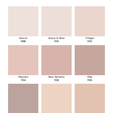
Quarzo
Acqua di Rosa
Ciliegio
5098
5100
5102
Oleandro
Rosa Selvatica
Alba
5104
5106
5108