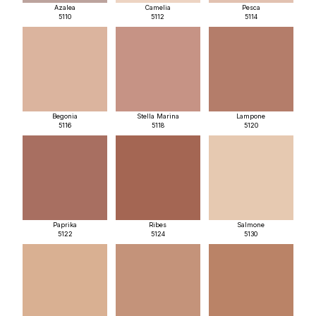
Azalea
Camelia
Pesca
5110
5112
5114
Begonia
Stella Marina
Lampone
5116
5118
5120
Paprika
Ribes
Salmone
5122
5124
5130