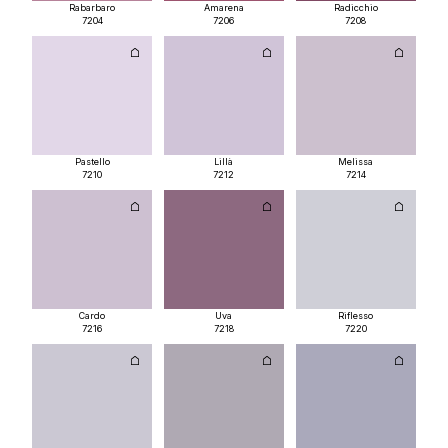
Rabarbaro
Amarena
Radicchio
7204
7206
7208
Pastello
Lillà
Melissa
7210
7212
7214
Cardo
Uva
Riflesso
7216
7218
7220