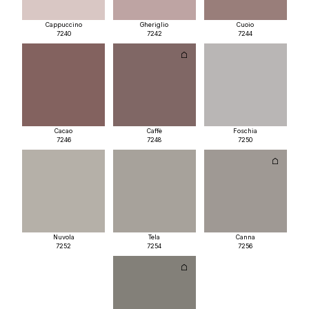
Cappuccino
Gheriglio
Cuoio
7240
7242
7244
Cacao
Caffè
Foschia
7246
7248
7250
Nuvola
Tela
Canna
7252
7254
7256