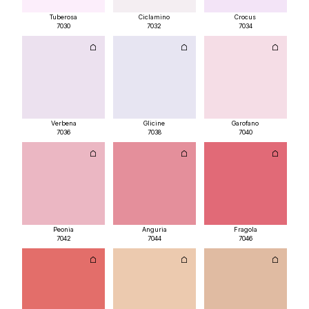
Tuberosa
Ciclamino
Crocus
7030
7032
7034
Verbena
Glicine
Garofano
7036
7038
7040
Peonia
Anguria
Fragola
7042
7044
7046