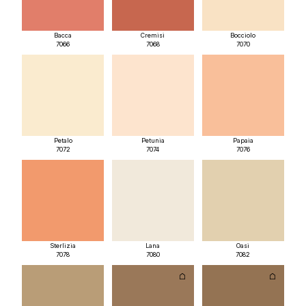
Bacca
Cremisi
Bocciolo
7066
7068
7070
Petalo
Petunia
Papaia
7072
7074
7076
Sterlizia
Lana
Oasi
7078
7080
7082