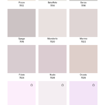
Pizzo
Batuffolo
Garza
7012
7014
7016
Spago
Mandorlo
Marmo
7018
7020
7022
Filato
Nudo
Orzata
7024
7026
7028