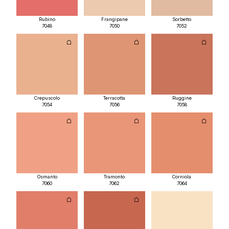
Rubino
Frangipane
Sorbetto
7048
7050
7052
Crepuscolo
Terracotta
Ruggine
7054
7056
7058
Osmanto
Tramonto
Corniola
7060
7062
7064