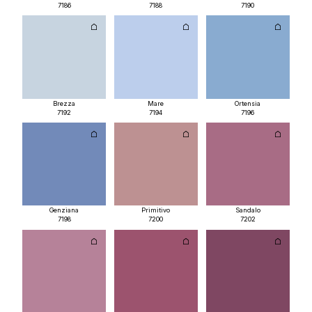
7186
7188
7190
Brezza
Mare
Ortensia
7192
7194
7196
Genziana
Primitivo
Sandalo
7198
7200
7202