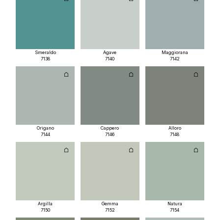
Smeraldo
Agave
Maggiorana
7138
7140
7142
Origano
Cappero
Alloro
7144
7146
7148
Argilla
Gemma
Natura
7150
7152
7154