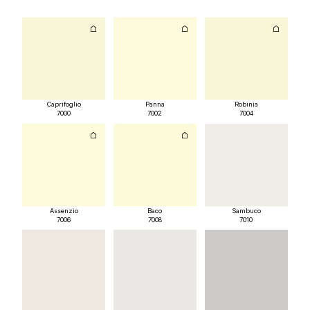
Caprifoglio
Panna
Robinia
7000
7002
7004
Assenzio
Baco
Sambuco
7006
7008
7010