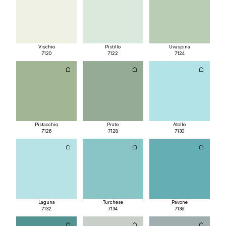
Vischio
Pistillo
Uvaspina
7120
7122
7124
Pistacchio
Prato
Atollo
7126
7128
7130
Laguna
Turchese
Pavone
7132
7134
7136