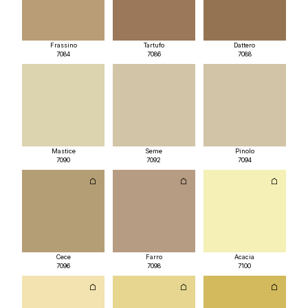
Frassino
Tartufo
Dattero
7084
7086
7088
Mastice
Seme
Pinolo
7090
7092
7094
Cece
Farro
Acacia
7096
7098
7100