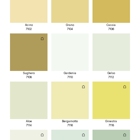
Acino
Grano
Cassia
7102
7104
7106
Sughero
Gardenia
Gelso
7108
7110
7112
Aloe
Bergamotto
Ginestra
7114
7116
7118