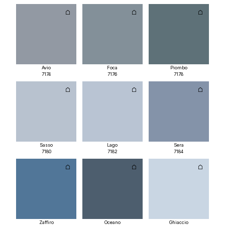
Avio
Foca
Piombo
7174
7176
7178
Sasso
Lago
Sera
7180
7182
7184
Zaffiro
Oceano
Ghiaccio