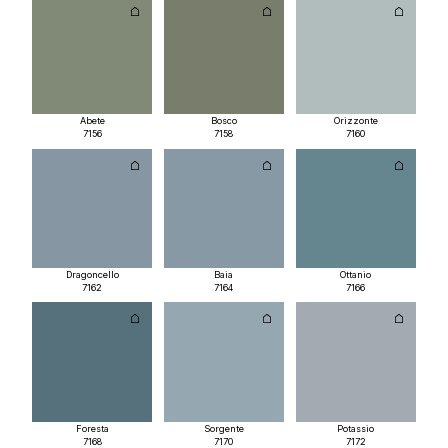
Abete
Bosco
Orizzonte
7156
7158
7160
Dragoncello
Baia
Ottanio
7162
7164
7166
Foresta
Sorgente
Potassio
7168
7170
7172