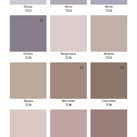
Ghiaia
Ghiro
Mirto
7222
7224
7226
Ombra
Pergamena
Deserto
7228
7230
7232
Seppia
Marmotta
Cioccolato
7234
7236
7238