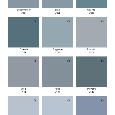
Dragoncello
Baia
Ottanio
7162
7164
7166
Foresta
Sorgente
Potassio
7168
7170
7172
Avio
Foca
Piombo
7174
7176
7178