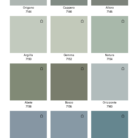
Origano
Cappero
Alloro
7144
7146
7148
Argilla
Gemma
Natura
7150
7152
7154
Abete
Bosco
Orizzonte
7156
7158
7160