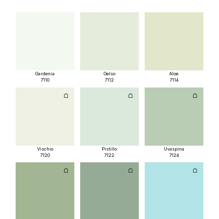
Gardenia
Gelso
Aloe
7110
7112
7114
Vischio
Pistillo
Uvaspina
7120
7122
7124