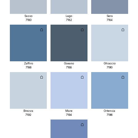
Sasso
Lago
Sera
7180
7182
7184
Zaffiro
Oceano
Ghiaccio
7186
7188
7190
Brezza
Mare
Ortensia
7192
7194
7196