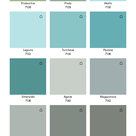
Pistacchio
Prato
Atollo
7126
7128
7130
Laguna
Turchese
Pavone
7132
7134
7136
Smeraldo
Agave
Maggiorana
7138
7140
7142