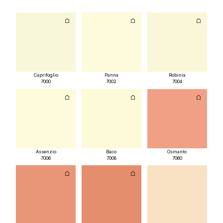
Caprifoglio
Panna
Robinia
7000
7002
7004
Assenzio
Baco
Osmanto
7006
7008
7060