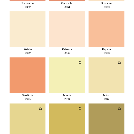
Tramonto
Corniola
Bocciolo
7062
7064
7070
Petalo
Petunia
Papaia
7072
7074
7076
Sterlizia
Acacia
Acino
7078
7100
7102