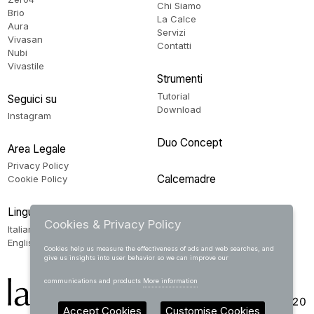
Chi Siamo
Brio
La Calce
Aura
Servizi
Vivasan
Contatti
Nubi
Vivastile
Strumenti
Tutorial
Seguici su
Download
Instagram
Duo Concept
Area Legale
Privacy Policy
Calcemadre
Cookie Policy
Lingua
Cookies & Privacy Policy
Italiano
English
Cookies help us measure the effectiveness of ads and web searches, and
give us insights into user behavior so we can improve our
communications and products
More information
Accept Cookies
Customise Cookies