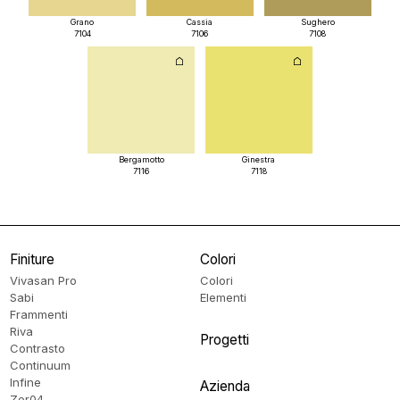
Grano
Cassia
Sughero
7104
7106
7108
Bergamotto
Ginestra
7116
7118
Finiture
Colori
Vivasan Pro
Colori
Sabi
Elementi
Frammenti
Riva
Progetti
Contrasto
Continuum
Infine
Azienda
Zer04